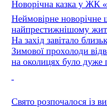
Новорічна казка у ЖК 
Неймовірне новорічне 
найпрестижнішому житл
На захід завітало близь
Зимової прохолоди відв
на околицях було дуже 
Свято розпочалося із в