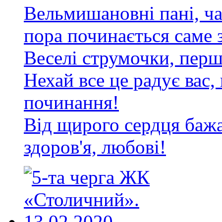
Вельмишановні пані, ча
пора починається саме з
Веселі струмочки, перші
Нехай все це радує вас,
починання!
Від щирого сердця бажа
здоров'я, любові!