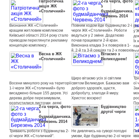
Патріотична
2-га черга, фото
ведеться їх засклення.
утеплення та виконана армована
2.2
ко
акція ЖК
з
В 3-й, 4-й і 5-й секціях ведеться
стяжка. Проложена внутрішня
від
Ро
«Столичний»
будмайданчика.
цегляна кладка стін 4-го поверху.
мережа каналізації до другого
пр
міс
Червень 2014
Розпочато роботи з
майданчику.
блискавкозахисту та заземлення
На перших двох секціях швидкими
Для
Визнання ЖК «Столичний»
Повним ходом йде будівництво 2-ї
Ві
будинку.
темпами ведуться роботи по
кв
кращим житловим комплексом
черги ЖК «Столичний». Роботи
у 
Встановлені пожежні сходи.
встановленню металопластикових
про
Київської області 2014 року стало
ведуться у 2 зміни. Додатково
до
Виконано роботи з бетонування
огороджувальних конструкцій
оч
приводом переглянути рекламну
почав працювати 2-й кран.
Їх 
та утепленню підлоги 1-го поверху.
(вікна та балконні блоки).
піс
концепцію комплексу .
Виконана кладка 3-х поверхів в 1-
пак
Закуплені ліфти.
те
й, 2-й та 3-й секціях та 2-х поверхів
роб
зве
Весна в ЖК
Вітаємо з
в 5-й, 6-й, 7-й секціях.
чер
го
«Столичний»
Великоднем!
Проведена підготовка під
Во
влаштування підлог 1-го поверху.
Наш
(05
У 4-х під'їздах зроблені випуски
ус
ливневої та господарсько-
пр
Щиро вітаємо усіх зі світлим
Тр
побутової каналізацій. Ведуться
вр
Восени минулого року на території
святом Великодня. Бажаємо вам
ої 
роботи по влаштуванню терас.
1-ї черги ЖК «Столичний» було
доброго здоров'я, щастя,
За
Закінчено роботи з влаштування
висаджено більше 155 дерев. Усі
добробуту, злагоди й миру.
мо
резервуарів та господарські
дерева добре перезимували,
Христос воскрес!
рос
надбудови гідровузла. Розпочато
розпустилися листочки, деякі
По
монтування насосної станції.
2-га черга, фото
Будівництво
скоро розцвітуть!
1-г
з
другої черги
Ве
будмайданчика.
кан
Березень 2014
Всього навколо першої черги
будівництва буде висаджено
Тривають роботи з будівництва 2-
Не дивлячись на суворі погодні
По
понад 600 дерев та кущiв, серед
ої черги ЖК «Столичний".
умови, йде будівництво 2-ої черги
кв
яких: туя, самшит, акація,