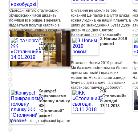
Cьогодні житло сталінських і
Існування не можливе без
Які
хрущовських часів цікавить
кохання! Це палке відчуття шукає
кож
покупців все рідше. Перевага
кожна людина на нашій планеті, а
Кл
віддається покупці квартир в
шлях до знаходження буває дуже
ат
новобудовах. Згідно з окремими
цікавим! До Дня Святого
«С
експертними оцінками, більше
Валентина ЖК «Столичний»
поп
5-та черга ЖК
З Новим 2019
30% покупців на ринку житла, як в
створив конкурс на кращу Love
міс
«Столичний».
роком!
столиці, так і в регіонах, цікавиться
Story. Переможця чекає
пр
14.01.2019
виключно первинної нерухомістю.
сертифікат на романтичну вечерю
заг
в ресторанi «Intelligent» в м.
bea
Васильків.
Вітаємо з Новим 2019 роком!
Не
Ми бажаємо всім якомога більше
ві
Жи
приємних подій і щасливих
жи
ді
моментів. Нехай з вами завжди
На 
ко
будуть рідні та друзі, а в ваших
діт
пр
квартирах панують добробут,
пр
Конкурс!
ЖК
любов і процвітання.
від
Прикрашаємо
«Столичний»
дуж
головну ялинку
сьогодні.
ЖК
13.11.2018
"Столичний"
Св
разом!
Со
Ми впевнені, що найкращі іграшки
діт
Пр
пр
Оде