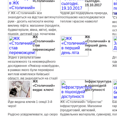
«Столичний»
сьогоднi.
скоро.
не 
19.10.2017
Хай щастить вам в новому році!
Сто
Затишку вам і тепла!
Мо
У ЖК «Столичний» все
Чудові дні подарувала природа,
Пе
пе
знаходиться на відстані витягнутої
поспішаємо насолоджуватися
"Ст
по
руки - досить натиснути кнопку
теплом і красою навколо!
ве
та 
виклику ліфта: магазини (продукти,
по
гос
будматеріали, вікна, квіти), кафе,
ост
піцерія, дитячий сад, початкова
Віт
ЖК
ЖК
школа, салон краси, сауна, тур
пот
«Столичний»
«Столичний» в
агентства.
пр
став
перший день
одн
переможцем!
лiта
Згідно з результатами
Діт
незалежного та некомерцiйного
од
дослідження «Ревізор новобудов»,
ЖК
в рамках якого були перевірені
житлові комплекси Київської
області, які знаходяться на стадії
ЖК
Iнфраструктура
будівництва або введені в
«Столичний»
в пішохідній
експлуатацію в 2016 році, ЖК
видає ключі
доступності
«Столичний» став переможцем у
номінації «Фінансові умови».
Всього в дослідженні взяли участь
Йде видача ключів 1 секції 3-й
ЖК «Столичний» "обростає"
Баж
174 багатоквартирних будинкiв.
черзі!
інфраструктурою. Магазини
гар
(продуктовий, квітковий,
кож
Радісно усвідомлювати, що скоро
будівельних матеріалів, сувенірів),
пог