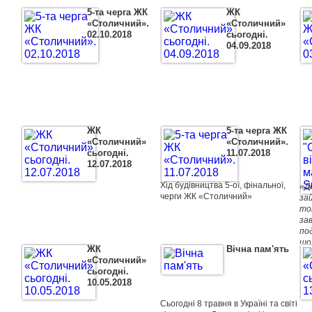
5-та черга ЖК
ЖК
«Столичний».
«Столичний»
02.10.2018
сьогоднi.
04.09.2018
ЖК
5-та черга ЖК
на новорічній ялинці - це іграшки,
«Столичний»
«Столичний».
зроблені своїми руками. Кожен з
сьогоднi.
11.07.2018
нас зможе створити таку іграшку,
12.07.2018
прикрасити нею новорічну ялинку і
милуватися своїм творінням. Ну
Хід будівництва 5-ої, фінальної,
що, домовилися? Прикрашаємо
«Д
черги ЖК «Столичний»
головну ялинку ЖК «Столичний»
за
разом! А за створення кращих
то
іграшок отримуємо призи.
за
по
що
ЖК
Вічна пам'ять
«Столичний»
сьогоднi.
В 
10.05.2018
Ма
ма
Сьогодні 8 травня в Україні та світі
виб