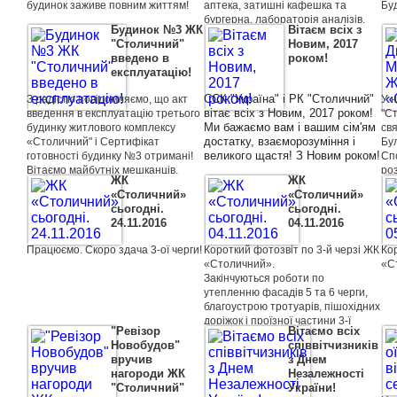
будинок заживе повним життям!
аптека, затишні кафешка та
Бу
бургерна, лабораторія аналізів,
Будинок №3 ЖК
Вітаєм всіх з
туристичне агентство - це все
"Столичний"
Новим, 2017
доступно мешканцям
введено в
роком!
«Столичний» протягом 2 хвилин!
експлуатацію!
Спустіться на ліфті - і ось ви вже в
центрі подій!
ССК "Україна" і РК "Столичний"
З радістю повідомляємо, що акт
У 
вітає всіх з Новим, 2017 роком!
введення в експлуатацію третього
"С
Ми бажаємо вам і вашим сім'ям
будинку житлового комплексу
св
достатку, взаєморозуміння і
«Столичний" і Сертифікат
Бул
великого щастя! З Новим роком!
готовності будинку №3 отримані!
Сп
Вітаємо майбутніх мешканців,
роз
ЖК
ЖК
бажаємо легкого ремонту і
за
«Столичний»
«Столичний»
щасливого життя на новому місці!
тіл
сьогоднi.
сьогоднi.
бу
24.11.2016
04.11.2016
Ос
Працюємо. Скоро здача 3-ої черги!
Короткий фотозвіт по 3-й черзi ЖК
Кор
«Столичний».
«С
Закінчуються роботи по
утепленню фасадів 5 та 6 черги,
благоустрою тротуарів, пішохідних
доріжок і проїзної частини 3-ї
"Ревізор
Вітаємо всіх
секції.
Новобудов"
співвітчизників
Ведуться роботи по газифікації
вручив
з Днем
будинку: обвідний газопровід та
нагороди ЖК
Незалежності
стояки. Встановлюються вхідні
"Столичний"
України!
двері в під'їздах. Йдуть