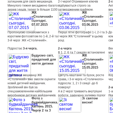
затишним для своїх мешканців.
2-ї черги! Отримання ключів
2-г
Минулого тижня висаджено багато
відбувається строго за
Ак
дерев і кущів, тепер їх більше 1100
затвердженим графіком,
вн
ЖК
ЖК
шт. Вийшло дуже симпатично.
менеджери відділу продажів
оз
«Столичний»
«Столичний»
Особливо гарні вічнозелені
зв'яжуться з вами і повідомлять
пов
сьогоднi.
сьогоднi.
ялинки!
всю інформацію про процедуру
газ
07.07.2015
03.06.2015
отримання.
пі
Попереду Новий Рік і одна з них
Пропонуємо ознайомитися з
Перші літні фотографії 1-ї, 2-ї та 3-
До
точно буде Головною ялинкою
коротким фотозвітом по 1-й, 2-й та
ї черги ЖК "Столичний" в цьому
ко
"Столичного".
3-й черзi ЖК «Столичний».
році.
свя
Підростає
3-я черга.
2-а черга
Вес
В 1, 2, 6 та 7 секціях встановлені
мул
Будуємо світ,
ЖК
вхідні двері. У 1 та 2 секціях
роз
придатний для
«Столичний»
встановлені радіатори та газові
За
життя дитини
сьогодні.
лічильники. Триває монтаж вікон
бу
15.05.2015
3 секції, завезені віконні
без
2-а черга.
конструкції на 5 секцію. Всі ліфти
пр
Найменші мешканці ЖК
Цвітуть каштани та бузок, росте
Кор
У 2-й черзi закінчується скління,
змонтовані. Триває благоустрій
сол
«Столичний» вже змогли оцінити
трава, і 3-я черга «Столичного»
че
оздоблення місць загального
території.
см
новий дитячий майданчик.
підросла: 1, 2 і 3 секції -до 6
користування. Ведуться роботи з
ма
Зроблений вiн був за
поверху!
2-а
благоустрою прибудинкової
спецзамовленням найбільшим
А в 2 черзi тривають внутрішні
1-а
території.
Вел
виробником дитячих майданчиків,
роботи, закінчена заливка підлог
Ре
пр
Фото з
Зі святом
що гарантує не тільки якість
5-ї секції, в процесі - заливка 4-ї
газ
взя
будмайданчика.
весни!
продукції, але й найважливіше -
секції. Активно продовжується
6-а
Спо
Квiтень 2015.
безпеку дитини. Майданчик має
скління 3-й секції.
Ут
ве
Черги 2 та 3
сертифікат міжнародного центру
две