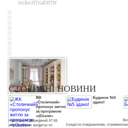
ЗАВАНТАЖИТИ
ПРАЙС
СТОЛИЧНІ НОВИНИ
ЖК
Будинок №5
«Столичний»
здано!
пропонує житло
за програмою
«єОселя»
Вел
Найбільший Державний АТ КБ
З радістю повідомляємо, отримано
па
«ПриватБанк» кредитує по