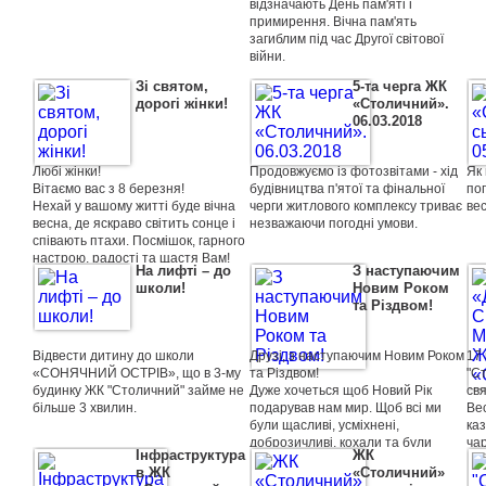
відзначають День пам'яті і
для
примирення. Вічна пам'ять
ро
загиблим під час Другої світової
діт
війни.
роб
інд
Зі святом,
5-та черга ЖК
гел
дорогі жінки!
«Столичний».
ст
06.03.2018
Любі жінки!
Продовжуємо iз фотозвітами - хід
Як 
Вітаємо вас з 8 березня!
будівництва п'ятої та фінальної
пог
Нехай у вашому житті буде вічна
черги житлового комплексу триває
ве
весна, де яскраво світить сонце і
незважаючи погодні умови.
співають птахи. Посмішок, гарного
настрою, радості та щастя Вам!
На лифтi – до
З наступаючим
школи!
Новим Роком
та Різдвом!
Відвести дитину до школи
Друзі, з наступаючим Новим Роком
17
«СОНЯЧНИЙ ОСТРІВ», що в 3-му
та Різдвом!
"С
будинку ЖК "Столичний" займе не
Дуже хочеться щоб Новий Рік
св
більше 3 хвилин.
подарував нам мир. Щоб всі ми
Ве
були щасливі, усміхнені,
каз
доброзичливі, кохали та були
ча
Iнфраструктура
ЖК
коханими.
Ми
в ЖК
«Столичний»
Але ж так і буде! Зовсім-зовсім
яс