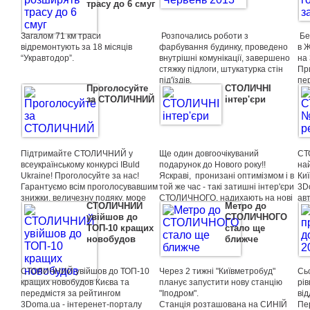
трасу до 6 смуг
власником та погодять дату
премію "Кращий примiський ЖК
д
зустрічі.
року". On-line голосування
По
Завжди раді Вам в ЖК
проходить з 07.10.13 по 15.11.13
за
Загалом 71 км траси
Розпочались роботи з
Бе
СТОЛИЧНИЙ!
на порталі 3doma.ua.
відремонтують за 18 місяців
фарбування будинку, проведено
в 
Проголосувати Вы можете на
“Укравтодор”.
внутрішні комунікації, завершено
на 
порталі 3doma.ua:
стяжку пiдлоги, штукатурка стін
Пр
http://3doma.ua/ibuild-ukraine-
під'їздів.
пе
2013/2086723.html#vote/
Проголосуйте
СТОЛИЧНI
В найближчих планах Державного
ЗА
Голосуйте за кращих - Голосуйте
за СТОЛИЧНИЙ
інтер'єри
агентства автомобільних доріг
НА
за ЖК Столичний!
України відремонтувати 71 км
дороги “Київ-Одеса”, вартість цих
робіт становитиме 2,26 млрд грн.
Про це сьогодні сказав на виїзній
Підтримайте СТОЛИЧНИЙ у
Ще один довгоочікуваний
СТ
зустрічі, яка відбулась на 13-му
всеукраїнському конкурсі IBuld
подарунок до Нового року!!
на
кілометрі траси "Київ-Одеса",
Ukraine! Проголосуйте за нас!
Яскраві, пронизані оптимізмом і в
Киї
заступник голови Державного
Гарантуємо всім проголосувавшим
той же час - такі затишні інтер'єри
3D
агентства автомобільних доріг
знижки, величезну подяку, море
СТОЛИЧНОГО, надихають на нові
ав
України Олександр Харченко,
СТОЛИЧНИЙ
Метро до
посмішок, теплі рукостистання,
звершення у вашому житті та
аг
передає кореспондент УНН.
увійшов до
СТОЛИЧНОГО
гарячий чай, міцну каву! З печивом)
гармонізують накопичені
Жи
ТОП-10 кращих
стало ще
досягнення!!)))) Ми бажаємо
за
новобудов
ближче
щастя, тепла і любові - у вашому
оп
будинку!!
цін
за
СТОЛИЧНИЙ увійшов до ТОП-10
Через 2 тижні "Київметробуд"
Сьо
ін
кращих новобудов Києва та
планує запустити нову станцію
рі
заб
передмістя за рейтингом
"Іподром".
від
нав
3Doma.ua - інтеренет-порталу
Станція розташована на СИНІЙ
Пе
лан