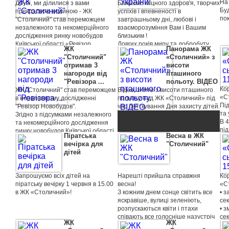
На 
Друзі, ми ділилися з вами
Бажаємо міцного здоров'я, творчих
пусконалагоджувальні роботи
Бу
прекрасною новиною - ЖК
успіхів і впевненості в
ліфтового обладнання.
по
"Столичний" став переможцем
завтрашньому дні, любові і
Тривають роботи з електрики та з
незалежного та некомерційного
взаєморозуміння Вам і Вашим
монтажу внутрішніх мереж
дослідження ринку новобудов
близьким !
каналізації та водопроводу.
Київської області «Ревізор
Довгих років миру та добробуту
Монтуються секційні димарі під
ЖК
Панорама ЖК
новобудов» в трьох номінаціях:
вам!
установку індивідуальних котлів (в
"Столичний"
«Столичний» з
"Зручність життя", "Фінансові
СЛАВА УКРАЇНІ!
перших 3-х секціях вже
отримав 3
висоти
умови", а також ГРАН-ПРІ. І ось
ЖК «Столичний».
змонтовані).
нагороди від
пташиного
сьогодні нам вручили наші
"Ревізора ...
польоту. ВІДЕО
нагороди!
Кор
ЖК "Столичний" став переможцем
Відео, зняте з висоти пташиного
«С
в незалежному дослідженні
польоту над ЖК «Столичний» під
Пі
"Ревізор Новобудов".
час святкування Дня захисту дітей.
та 
Згідно з підсумками незалежного
В 4
та некомерційного дослідження
під
ринку новобудов Київської області
Піратська
Весна в ЖК
вод
«Ревізор новобудов», ЖК
вечірка для
"Столичний"
сек
«Столичний» визнаний кращим
дітей
За
об'єктом в номінації "Зручність
вл
життя" у вищому ціновому
пок
сегменті, "Фінансові умови" у
Запрошуємо всіх дітей на
Нарешті прийшла справжня
Кор
Ве
вищому ціновому сегменті, а також
піратську вечірку 1 червня в 15.00
весна!
«С
при
отрим ГРАН-ПРІ!
в ЖК «Столичний»!
З кожним днем сонце світить все
• з
яскравіше, вулиці зеленіють,
сек
розпускаються квіти і птахи
• з
У дослідженні взяли участь 99
співають все голосніше назустріч
сек
житлових комплексів, які
ЖК
ЖК
теплим весняним дням!
• т