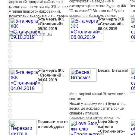
сертифікат на введение в
по
державній програмі «єОселя» з
експлуатацію п'ятого будинку ЖК
Вес
кредитування житла під 3% річних
"Столичний"! Вітаємо майбутніх
пот
у гривні (відсоток фіксований),
мешканців, бажаємо легкого
це 
початковий внесок від 20%, термін
5-та черга ЖК
5-та черга ЖК
ремонту і щасливого життя на
пр
до 20 років для окремих категорій
«Столичний».
«Столичний».
новом місці!
Ві
громадян.
09.10.2019
06.08.2019
кра
Додаткову інформацію ви можете
отримати у представника АТ КБ
«ПриватБанк» - Зайцевої
Катерини за тел.: +380 67 929 71
41, +380 97 467 51 50.
5-та черга ЖК
Весна! Вітаємо!
«Столичний».
04.04.2019
Милі, чарівні жінки! Вітаємо вас зі
святом!
Нехай у вашому житті буде вічна
весна, де яскраво світить сонце і
співають пташки.
Бажаємо вам квітів і посмішок
Переваги життя
Love Story
цілий рік!
в новобудові
жителів
«Столичного»
З любов'ю, ваш ЖК "Столичний"