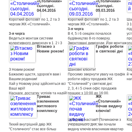
знаходяться на стадії будівництва
«Столичний»
«Столичний»
• 
або введені в експлуатацію з 2015
сьогоднi.
сьогоднi.
вн
року.
04.04.2016
09.03.2016
і 6
• 
Короткий фотозвіт по 1, 2 та 3
Короткий фотозвiт по 1, 2 та 3
Шан
фас
чергам ЖК «Столичний».
чергам ЖК «Столичний».
З 
3-я черга
під
3-я черга
В 4, 5 і 6 секціях почалося
уст
Ведеться монтаж системи
будівництво 8-го поверху.
про
колективного димоходу в 1, 2 і 3
Змонтовані димоходи. Йде монтаж
оп
Вiтаємо з
Графік роботи
секціях. Проводиться монтаж
системи водопостачання квартир.
до 
Новим роком!
в святкові дні
ліфтів в 3-4 секціях. Триває кладка
тел
стін і перегородок. Йдуть роботи з
88-
утеплення покрівлі 4 секції. Йде
повним ходом установка вікон і
З Новим роком!
Шановні клієнти!
Кор
стяжка підлоги.
Бажаємо щастя, здоров’я вам і
Просимо звернути увагу на графік
й 
Вашим родинам!
роботи офісу продажів ЖК
на
Хай у Новому році здійсняться всі
"Столичний" у святкові дні:
Ваші мрії!
2, 3, 4 і 5 січня офіс продажів
Наснаги, достатку, успіхів та надій!
працює з 10:00 до 16:00.
Триває
ЖК
Хай панує мир та злагода в нашій
31 грудня, 1, 6 та 7 січня вихіднi.
озеленення
«Столичний»
країні!
житлового
почав видачу
комплексу
ключiв!
Цей день настав!!! Починаючи з
Кор
Тихий внутрішній двір ЖК
учорашнього дня, ми почали
че
"Столичного" стає все більш
видачу ключів власникам квартир