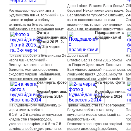
До 
TUV на відповідність Європейській
5-а
Дорогі жінки! Вітаємо Вас з Днем 8
Св
нормі EN 1176.
Зак
Розміщуємо черговий звіт з
березня! Нехай кожен день радує
бу
(з
будівництва ЖК «Столичний». Ви
Вас увагою та турботою близьких,
2-г
Перший досвід і перші враження
3-я
зможете оцінити робочу
життя наповнюється новими
Осн
дитинства залишають у дитини
Під
активність на будівельному
враженнями, тільки позитивними
пр
слід на все життя і ми
оп
майданчику і хід виконання робіт.
емоціями, яскравими відкриттями!
кан
сподіваємося, що нове ігрове
ро
Фото з
Поздравляем с
га
обладнання буде для дітей
при
будмайданчика.
праздниками!
2-га черга.
По
привабливим, цікавим і сприяючим
Лютий 2015. 2-
зак
розвитку.
га, 3-я черги
роб
газ
Тривають роботи з будiвництва 2-ї
Дорогі друзі!
На
зм
черги ЖК «Столичний».
Вітаємо Вас з Новим 2015 роком
кла
зак
Виконується скління вікон і
та Різдвом Христовим. Бажаємо
пл
роб
балконів, монтаж огороджень
Вам міцного здоров'я на довгі роки,
по
зак
сходових маршів і майданчиків.
людського щастя, добра, миру та
ар
Ро
Активно ведуться роботи з
взаєморозуміння, успіхів у роботі,
Вс
две
2-га черга, фото
2-га черга, фото
прокладання зливової каналізації.
сімейного благополуччя.
ро
ліф
з
з
Нехай ці світлі свята принесуть у
пе
будмайданчика.
будмайданчика.
кожен дім затишок, душевний
вн
Жовтень 2014
Вересень 2014
спокій, впевненість у прекрасному
оп
майбутньому.
Зм
На будівельному майданчику 2-ї
Триває кладка стін та перегородок.
Успіхів вам у Новому році!
ко
черги кипить робота.
Ведуться роботи з монтажу
По
З повагою, колектив ЖК
лі
В 1-й та 2-й секціях виконується
внутрішніх мереж каналізації та
си
«Столичний».
ви
кладка стін і перегородок,
водопостачання.
пр
пе
утеплення покрівлі, в 6-й та 7-й
Розпочато влаштування покрівлі
про
з 
секціях ці роботи вже виконано,
перших двох секцій: зроблено
ві
в к