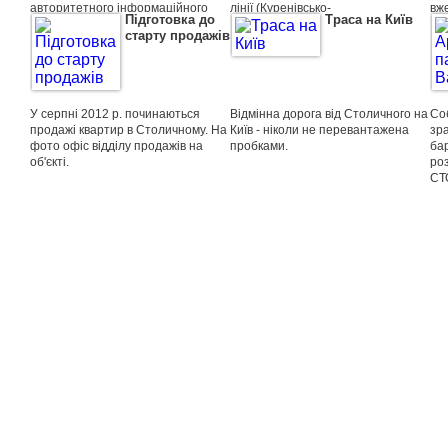
авторитетного інформаційного
лінії (Куренівсько-
вж
Дж
Підготовка до
Траса на Київ
агентства ЛІГАБізнесІнформ.
Червоноармійськїй) після станції
до
htt
старту продажів
Джерело:
«Виставковий центр».
під
top
http://realty.3doma.ua/news/2029867-
Наступною до відкриття
top_10_luchshikh_novostroek_kieva.html
планується вже побудована
станція метро «Теремки». Після
чого жителі СТОЛИЧНОГО будуть
У серпні 2012 р. починаються
Відмінна дорога від Столичного на
Соб
діставатися до метро в
продажі квартир в Столичному. На
Київ - ніколи не перевантажена
зра
середньому - 15 хвилин.
фото офіс відділу продажів на
пробками.
бар
МИ ЇДЕМО ДО МЕТРО ШВИДШЕ
об'єкті.
ро
ЗА КИЯН!!
СТ